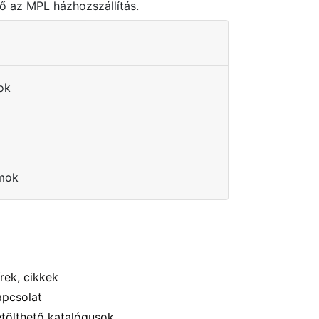
ő az MPL házhozszállítás.
dok
mok
Menü
rek, cikkek
apcsolat
etölthető katalógusok