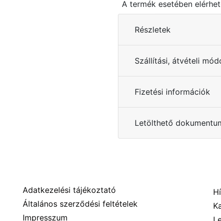
A termék esetében elérhet
Részletek
Szállítási, átvételi mó
Fizetési információk
Letölthető dokumentu
Információk
Adatkezelési tájékoztató
Hí
Általános szerződési feltételek
K
Impresszum
L