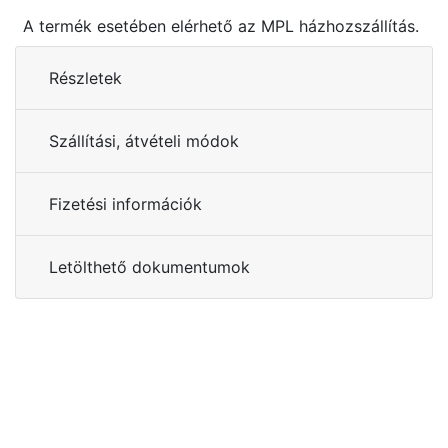
A termék esetében elérhető az MPL házhozszállítás.
Részletek
Szállítási, átvételi módok
Fizetési információk
Letölthető dokumentumok
Kérdése van?
+36 70 533 3000
webshop [kukac] gras.hu