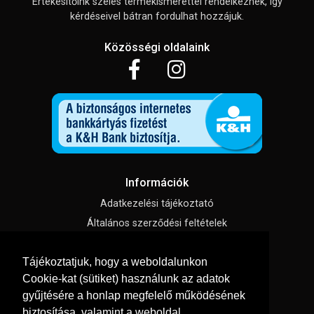
Értékesítőink széles termékismerettel rendelkeznek, így
kérdéseivel bátran fordulhat hozzájuk.
Közösségi oldalaink
Információk
Adatkezelési tájékoztató
Általános szerződési feltételek
Impresszum
Tájékoztatjuk, hogy a weboldalunkon
Süti beállítások
Cookie-kat (sütiket) használunk az adatok
gyűjtésére a honlap megfelelő működésének
Menü
biztosítása, valamint a weboldal