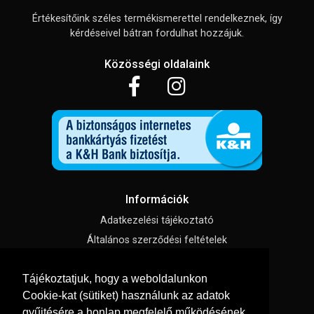
Értékesítőink széles termékismerettel rendelkeznek, így
kérdéseivel bátran fordulhat hozzájuk.
Közösségi oldalaink
Információk
Adatkezelési tájékoztató
Általános szerződési feltételek
Impresszum
Tájékoztatjuk, hogy a weboldalunkon
Süti beállítások
Cookie-kat (sütiket) használunk az adatok
gyűjtésére a honlap megfelelő működésének