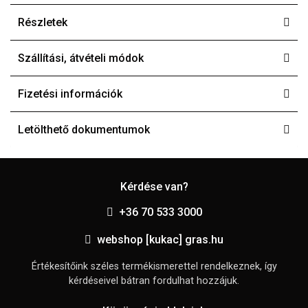
Részletek
Szállítási, átvételi módok
Fizetési információk
Letölthető dokumentumok
Kérdése van?
+36 70 533 3000
webshop [kukac] gras.hu
Értékesítőink széles termékismerettel rendelkeznek, így
kérdéseivel bátran fordulhat hozzájuk.