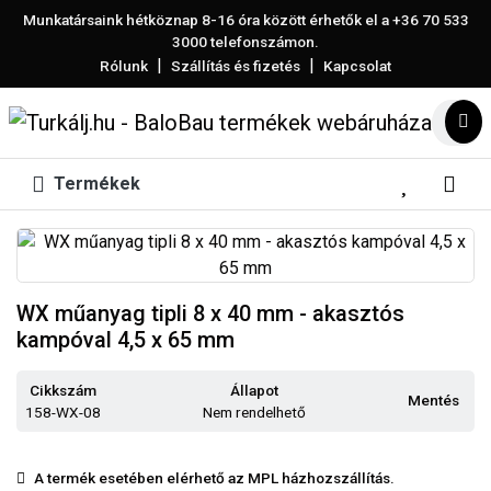
Munkatársaink hétköznap 8-16 óra között érhetők el a
+36 70 533
3000
telefonszámon.
|
|
Rólunk
Szállítás és fizetés
Kapcsolat
Termékek
WX műanyag tipli 8 x 40 mm - akasztós
kampóval 4,5 x 65 mm
Cikkszám
Állapot
Mentés
158-WX-08
Nem rendelhető
A termék esetében elérhető az MPL házhozszállítás.