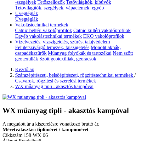
-szegélyek
Tetőszellőzők
Tetővilágítók, kibúvók
Tetővilágítók, szegélyek, vápaelemek, egyéb
Üvegtéglák
Üvegtéglák
Vakolástechnikai termékek
Catnic beltéri vakolóprofilok
Catnic kültéri vakolóprofilok
Egyéb vakolástechnikai termékek
EKO vakolóprofilok
Vízelvezetés, vízszigetelés, szűrés, talajvédelem
Felületszivárgó lemezek, falszigetelés
Monolit aknák,
csapadékszűrők
Műanyag folyókák és tartozékai
Nem szőtt
geotextíliák
Szőtt geotextíliák, georácsok
Kezdőlap
Szárazépítészeti, belsőépítészeti, rögzítéstechnikai termékek
/
Csavarok, rögzítési és szerelési termékek
WX műanyag tipli - akasztós kampóval
WX műanyag tipli - akasztós kampóval
A megadott ár a kiszerelésre vonatkozó bruttó ár.
Méretválasztás: tipliméret / kampóméret
Cikkszám
158-WX-06
Állapot
Rendelhető