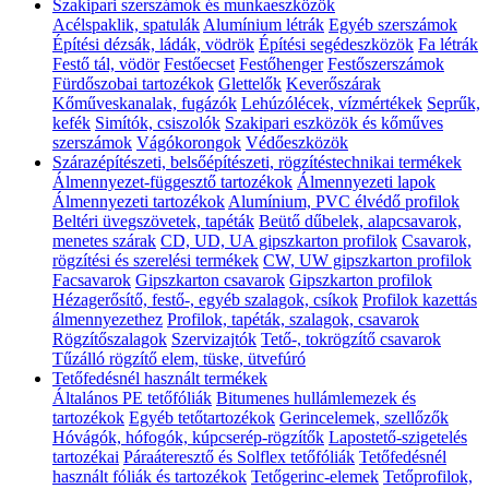
Szakipari szerszámok és munkaeszközök
Acélspaklik, spatulák
Alumínium létrák
Egyéb szerszámok
Építési dézsák, ládák, vödrök
Építési segédeszközök
Fa létrák
Festő tál, vödör
Festőecset
Festőhenger
Festőszerszámok
Fürdőszobai tartozékok
Glettelők
Keverőszárak
Kőműveskanalak, fugázók
Lehúzólécek, vízmértékek
Seprűk,
kefék
Simítók, csiszolók
Szakipari eszközök és kőműves
szerszámok
Vágókorongok
Védőeszközök
Szárazépítészeti, belsőépítészeti, rögzítéstechnikai termékek
Álmennyezet-függesztő tartozékok
Álmennyezeti lapok
Álmennyezeti tartozékok
Alumínium, PVC élvédő profilok
Beltéri üvegszövetek, tapéták
Beütő dűbelek, alapcsavarok,
menetes szárak
CD, UD, UA gipszkarton profilok
Csavarok,
rögzítési és szerelési termékek
CW, UW gipszkarton profilok
Facsavarok
Gipszkarton csavarok
Gipszkarton profilok
Hézagerősítő, festő-, egyéb szalagok, csíkok
Profilok kazettás
álmennyezethez
Profilok, tapéták, szalagok, csavarok
Rögzítőszalagok
Szervizajtók
Tető-, tokrögzítő csavarok
Tűzálló rögzítő elem, tüske, ütvefúró
Tetőfedésnél használt termékek
Általános PE tetőfóliák
Bitumenes hullámlemezek és
tartozékok
Egyéb tetőtartozékok
Gerincelemek, szellőzők
Hóvágók, hófogók, kúpcserép-rögzítők
Lapostető-szigetelés
tartozékai
Páraáteresztő és Solflex tetőfóliák
Tetőfedésnél
használt fóliák és tartozékok
Tetőgerinc-elemek
Tetőprofilok,