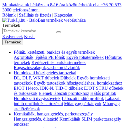
Munkatársaink hétköznap 8-16 óra között érhetők el a
+36 70 533
3000
telefonszámon.
Rólunk
|
Szállítás és fizetés
|
Kapcsolat
Termékek
Kedvencek
Kosár
Termékek
Fóliák, kertészeti, barkács és egyéb termékek
Agrofóliák, építési PE fóliák
Egyéb fóliatermékek
Hőtükrös
termékek
Kertészeti és barkácstermékek
Ragasztószalagok,vasbeton távtartók
Homlokzati hőszigetelés tartozékai
DL, DLF, WKT dűbelek
Dűbelek
Egyéb homlokzati
tartozékok
Egyéb tartozékok hőszigeteléshez, homlokzathoz
EJOT H4eco, IDK-N, TID-T dűbelek
EJOT STRU dűbelek
és tartozékok
Elemek lábazati profilokhoz
Hálós profilok
Homlokzati üvegszövetek
Lábazati indító profilok
Lábazati
indító profilok és tartozékai
Műanyag párkányok
Műanyag
szellőzőrácsok
Kemikáliák, hangszigetelés, parkettaszegély
Hangszigetelés, dilatáció
Kemikáliák
SLIM parkettaszegély
rendszer