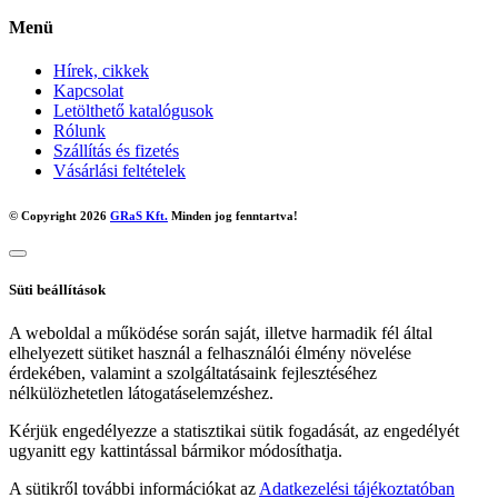
Menü
Hírek, cikkek
Kapcsolat
Letölthető katalógusok
Rólunk
Szállítás és fizetés
Vásárlási feltételek
© Copyright 2026
GRaS Kft.
Minden jog fenntartva!
Süti beállítások
A weboldal a működése során saját, illetve harmadik fél által
elhelyezett sütiket használ a felhasználói élmény növelése
érdekében, valamint a szolgáltatásaink fejlesztéséhez
nélkülözhetetlen látogatáselemzéshez.
Kérjük engedélyezze a statisztikai sütik fogadását, az engedélyét
ugyanitt egy kattintással bármikor módosíthatja.
A sütikről további információkat az
Adatkezelési tájékoztatóban