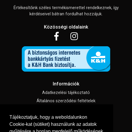
Értékesítőink széles termékismerettel rendelkeznek, így
kérdéseivel bátran fordulhat hozzájuk.
Közösségi oldalaink
Információk
Adatkezelési tájékoztató
Általános szerződési feltételek
Impresszum
Tájékoztatjuk, hogy a weboldalunkon
Süti beállítások
Cookie-kat (sütiket) használunk az adatok
gyűjtésére a honlap megfelelő működésének