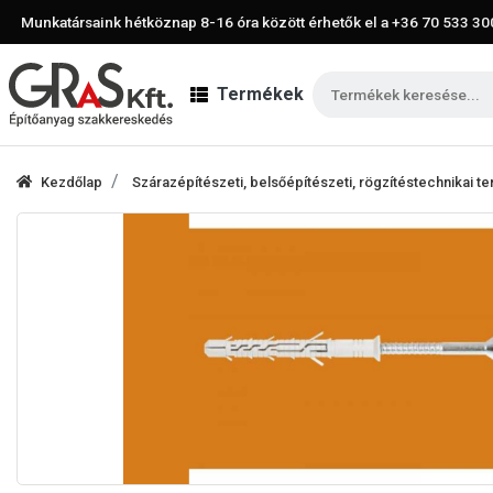
Munkatársaink hétköznap 8-16 óra között érhetők el a
+36 70 533 30
Termékek
Kezdőlap
Szárazépítészeti, belsőépítészeti, rögzítéstechnikai 