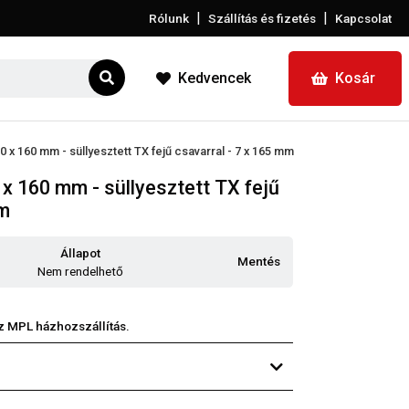
|
|
Rólunk
Szállítás és fizetés
Kapcsolat
Kedvencek
Kosár
0 x 160 mm - süllyesztett TX fejű csavarral - 7 x 165 mm
x 160 mm - süllyesztett TX fejű
mm
Állapot
Mentés
Nem rendelhető
z MPL házhozszállítás.