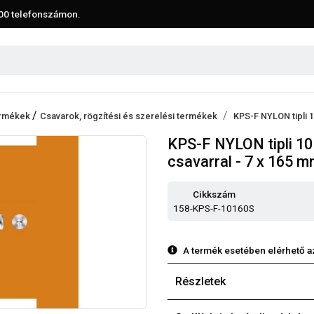
00
telefonszámon.
/
termékek
Csavarok, rögzítési és szerelési termékek
KPS-F NYLON tipli 1
KPS-F NYLON tipli 10 
csavarral - 7 x 165 
Cikkszám
158-KPS-F-10160S
A termék esetében elérhető a
Részletek