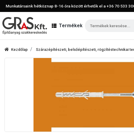
Munkatársaink hétköznap 8-16 óra között érhetők el a
+36 70 533 30
Termékek
Kezdőlap
Szárazépítészeti, belsőépítészeti, rögzítéstechnikai 