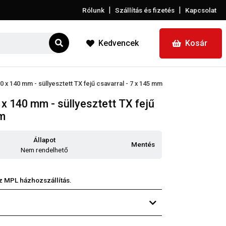
|
|
Rólunk
Szállítás és fizetés
Kapcsolat
Kedvencek
Kosár
0 x 140 mm - süllyesztett TX fejű csavarral - 7 x 145 mm
x 140 mm - süllyesztett TX fejű
mm
Állapot
Mentés
Nem rendelhető
z MPL házhozszállítás.