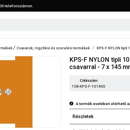
00
telefonszámon.
/
termékek
Csavarok, rögzítési és szerelési termékek
KPS-F NYLON tipli 1
KPS-F NYLON tipli 10 
csavarral - 7 x 145 
Cikkszám
158-KPS-F-10140S
A termék esetében elérhető a
Részletek