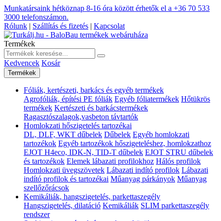
Munkatársaink hétköznap 8-16 óra között érhetők el a
+36 70 533
3000
telefonszámon.
Rólunk
|
Szállítás és fizetés
|
Kapcsolat
Termékek
Kedvencek
Kosár
Termékek
Fóliák, kertészeti, barkács és egyéb termékek
Agrofóliák, építési PE fóliák
Egyéb fóliatermékek
Hőtükrös
termékek
Kertészeti és barkácstermékek
Ragasztószalagok,vasbeton távtartók
Homlokzati hőszigetelés tartozékai
DL, DLF, WKT dűbelek
Dűbelek
Egyéb homlokzati
tartozékok
Egyéb tartozékok hőszigeteléshez, homlokzathoz
EJOT H4eco, IDK-N, TID-T dűbelek
EJOT STRU dűbelek
és tartozékok
Elemek lábazati profilokhoz
Hálós profilok
Homlokzati üvegszövetek
Lábazati indító profilok
Lábazati
indító profilok és tartozékai
Műanyag párkányok
Műanyag
szellőzőrácsok
Kemikáliák, hangszigetelés, parkettaszegély
Hangszigetelés, dilatáció
Kemikáliák
SLIM parkettaszegély
rendszer