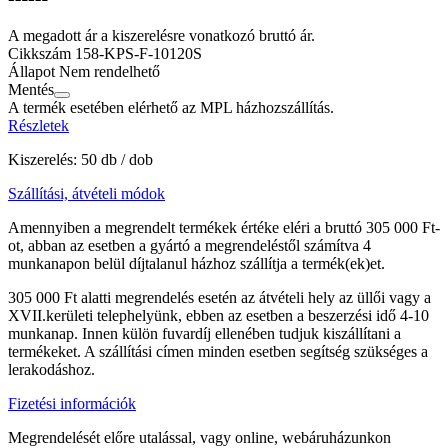
A megadott ár a kiszerelésre vonatkozó bruttó ár.
Cikkszám
158-KPS-F-10120S
Állapot
Nem rendelhető
Mentés
A termék esetében elérhető az MPL házhozszállítás.
Részletek
Kiszerelés: 50 db / dob
Szállítási, átvételi módok
Amennyiben a megrendelt termékek értéke eléri a bruttó 305 000 Ft-
ot, abban az esetben a gyártó a megrendeléstől számítva 4
munkanapon belül díjtalanul házhoz szállítja a termék(ek)et.
305 000 Ft alatti megrendelés esetén az átvételi hely az üllői vagy a
XVII.kerületi telephelyünk, ebben az esetben a beszerzési idő 4-10
munkanap. Innen külön fuvardíj ellenében tudjuk kiszállítani a
termékeket. A szállítási címen minden esetben segítség szükséges a
lerakodáshoz.
Fizetési információk
Megrendelését előre utalással, vagy online, webáruházunkon