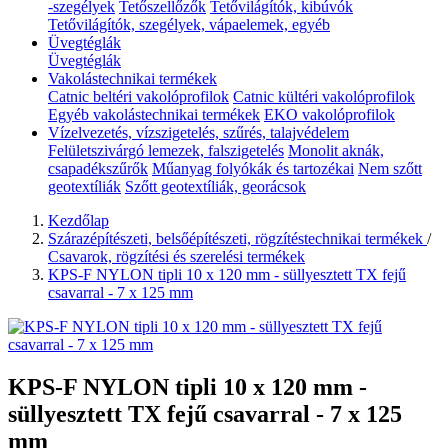
-szegélyek
Tetőszellőzők
Tetővilágítók, kibúvók
Tetővilágítók, szegélyek, vápaelemek, egyéb
Üvegtéglák
Üvegtéglák
Vakolástechnikai termékek
Catnic beltéri vakolóprofilok
Catnic kültéri vakolóprofilok
Egyéb vakolástechnikai termékek
EKO vakolóprofilok
Vízelvezetés, vízszigetelés, szűrés, talajvédelem
Felületszivárgó lemezek, falszigetelés
Monolit aknák,
csapadékszűrők
Műanyag folyókák és tartozékai
Nem szőtt
geotextíliák
Szőtt geotextíliák, georácsok
Kezdőlap
Szárazépítészeti, belsőépítészeti, rögzítéstechnikai termékek
/
Csavarok, rögzítési és szerelési termékek
KPS-F NYLON tipli 10 x 120 mm - süllyesztett TX fejű
csavarral - 7 x 125 mm
KPS-F NYLON tipli 10 x 120 mm -
süllyesztett TX fejű csavarral - 7 x 125
mm