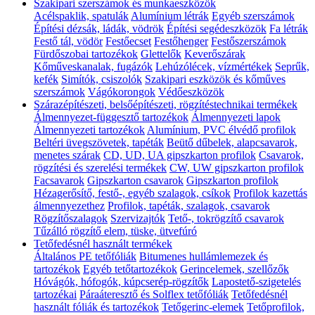
Szakipari szerszámok és munkaeszközök
Acélspaklik, spatulák
Alumínium létrák
Egyéb szerszámok
Építési dézsák, ládák, vödrök
Építési segédeszközök
Fa létrák
Festő tál, vödör
Festőecset
Festőhenger
Festőszerszámok
Fürdőszobai tartozékok
Glettelők
Keverőszárak
Kőműveskanalak, fugázók
Lehúzólécek, vízmértékek
Seprűk,
kefék
Simítók, csiszolók
Szakipari eszközök és kőműves
szerszámok
Vágókorongok
Védőeszközök
Szárazépítészeti, belsőépítészeti, rögzítéstechnikai termékek
Álmennyezet-függesztő tartozékok
Álmennyezeti lapok
Álmennyezeti tartozékok
Alumínium, PVC élvédő profilok
Beltéri üvegszövetek, tapéták
Beütő dűbelek, alapcsavarok,
menetes szárak
CD, UD, UA gipszkarton profilok
Csavarok,
rögzítési és szerelési termékek
CW, UW gipszkarton profilok
Facsavarok
Gipszkarton csavarok
Gipszkarton profilok
Hézagerősítő, festő-, egyéb szalagok, csíkok
Profilok kazettás
álmennyezethez
Profilok, tapéták, szalagok, csavarok
Rögzítőszalagok
Szervizajtók
Tető-, tokrögzítő csavarok
Tűzálló rögzítő elem, tüske, ütvefúró
Tetőfedésnél használt termékek
Általános PE tetőfóliák
Bitumenes hullámlemezek és
tartozékok
Egyéb tetőtartozékok
Gerincelemek, szellőzők
Hóvágók, hófogók, kúpcserép-rögzítők
Lapostető-szigetelés
tartozékai
Páraáteresztő és Solflex tetőfóliák
Tetőfedésnél
használt fóliák és tartozékok
Tetőgerinc-elemek
Tetőprofilok,