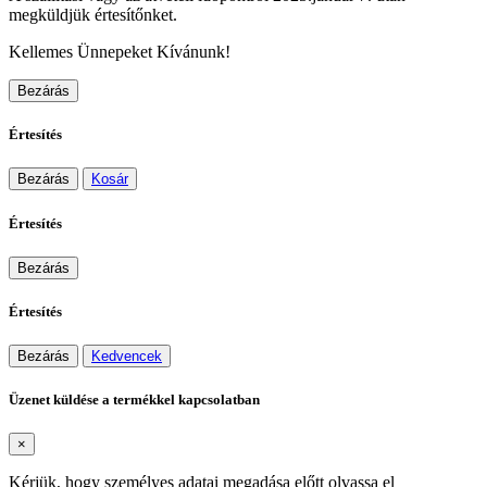
megküldjük értesítőnket.
Kellemes Ünnepeket Kívánunk!
Bezárás
Értesítés
Bezárás
Kosár
Értesítés
Bezárás
Értesítés
Bezárás
Kedvencek
Üzenet küldése a termékkel kapcsolatban
×
Kérjük, hogy személyes adatai megadása előtt olvassa el