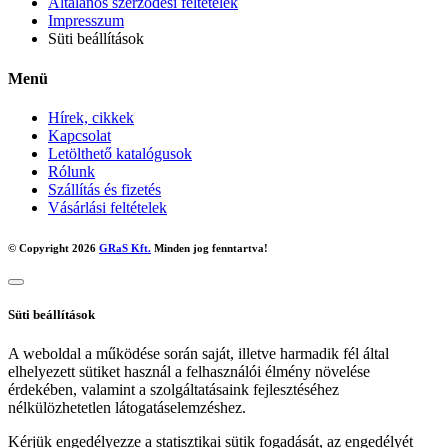
Általános szerződési feltételek
Impresszum
Süti beállítások
Menü
Hírek, cikkek
Kapcsolat
Letölthető katalógusok
Rólunk
Szállítás és fizetés
Vásárlási feltételek
© Copyright 2026
GRaS Kft.
Minden jog fenntartva!
Süti beállítások
A weboldal a működése során saját, illetve harmadik fél által
elhelyezett sütiket használ a felhasználói élmény növelése
érdekében, valamint a szolgáltatásaink fejlesztéséhez
nélkülözhetetlen látogatáselemzéshez.
Kérjük engedélyezze a statisztikai sütik fogadását, az engedélyét