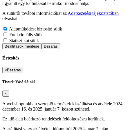
ugyanitt egy kattintással bármikor módosíthatja.
A sütikről további információkat az
Adatkezelési tájékoztatóban
olvashat.
Alapműködést biztosító sütik
Funkcionális sütik
Statisztikai sütik
Beállítások mentése
Bezárás
Értesítés
×
Bezárás
Tisztelt Vásárlóink!
×
A webshopunkban szereplő termékek kiszállítása és átvétele 2024.
december 16. és 2025. január 7. között szünetel.
Ez idő alatt beérkező rendelések feldolgozásra kerülnek.
A szállítási vagy az átvételi időpontról 2025.január 7. után