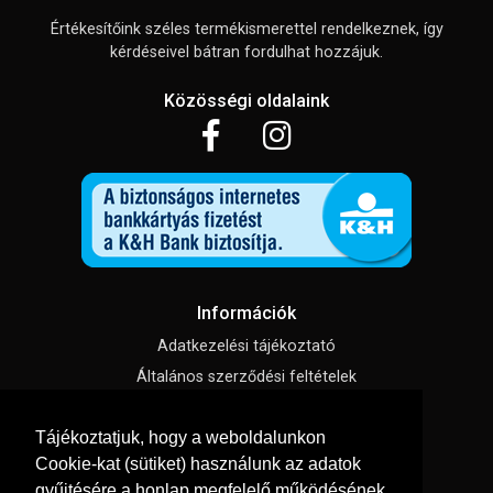
Értékesítőink széles termékismerettel rendelkeznek, így
kérdéseivel bátran fordulhat hozzájuk.
Közösségi oldalaink
Információk
Adatkezelési tájékoztató
Általános szerződési feltételek
Impresszum
Tájékoztatjuk, hogy a weboldalunkon
Süti beállítások
Cookie-kat (sütiket) használunk az adatok
gyűjtésére a honlap megfelelő működésének