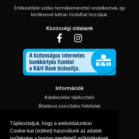
Értékesítőink széles termékismerettel rendelkeznek, így
kérdéseivel bátran fordulhat hozzájuk.
Közösségi oldalaink
Információk
Adatkezelési tájékoztató
Általános szerződési feltételek
Impresszum
Tájékoztatjuk, hogy a weboldalunkon
Süti beállítások
Cookie-kat (sütiket) használunk az adatok
gyűjtésére a honlap megfelelő működésének