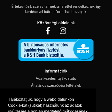
Értékesítőink széles termékismerettel rendelkeznek, így
kérdéseivel bátran fordulhat hozzájuk.
Közösségi oldalaink
Információk
Adatkezelési tájékoztató
Általános szerződési feltételek
Impresszum
Tájékoztatjuk, hogy a weboldalunkon
Süti beállítások
Cookie-kat (sütiket) használunk az adatok
gyűjtésére a honlap megfelelő működésének