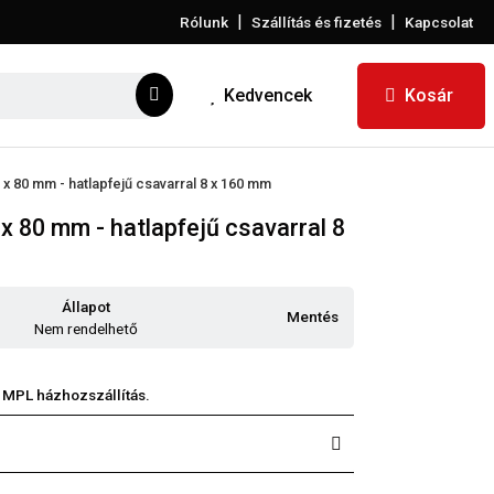
|
|
Rólunk
Szállítás és fizetés
Kapcsolat
Kedvencek
Kosár
 x 80 mm - hatlapfejű csavarral 8 x 160 mm
x 80 mm - hatlapfejű csavarral 8
Állapot
Mentés
Nem rendelhető
 MPL házhozszállítás.