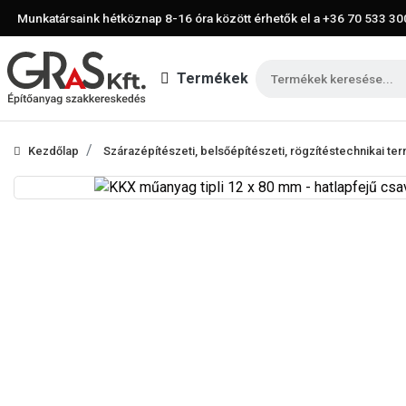
Munkatársaink hétköznap 8-16 óra között érhetők el a
+36 70 533 30
Termékek
Kezdőlap
Szárazépítészeti, belsőépítészeti, rögzítéstechnikai t