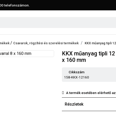
00
telefonszámon.
/
ermékek
Csavarok, rögzítési és szerelési termékek
KKX műanyag tipli 12
KKX műanyag tipli 12 
x 160 mm
Cikkszám
158-KKX-12160
A termék esetében elérhető az
Részletek