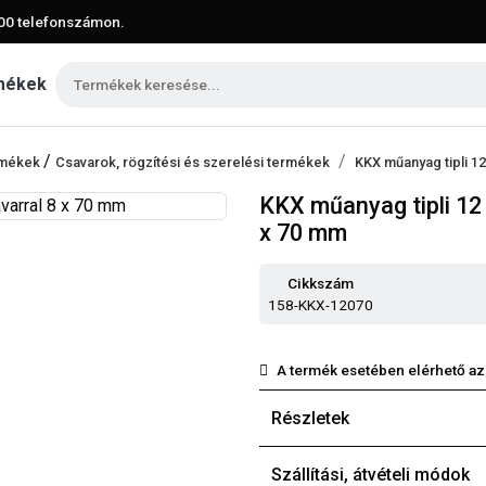
00
telefonszámon.
mékek
/
ermékek
Csavarok, rögzítési és szerelési termékek
KKX műanyag tipli 12
KKX műanyag tipli 12 
x 70 mm
Cikkszám
158-KKX-12070
A termék esetében elérhető az
Részletek
Szállítási, átvételi módok