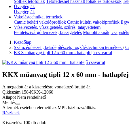
Solflex tetőfóliák
Tetőfedésnél használt fóliák és tartozékok
Tet
Üvegtéglák
Üvegtéglák
Vakolástechnikai termékek
Catnic beltéri vakolóprofilok
Catnic kültéri vakolóprofilok
Egyé
Vízelvezetés, vízszigetelés, szűrés, talajvédelem
Felületszivárgó lemezek, falszigetelés
Monolit aknák, csapadék
Kezdőlap
Szárazépítészeti, belsőépítészeti, rögzítéstechnikai termékek
/
Cs
KKX műanyag tipli 12 x 60 mm - hatlapfejű csavarral
KKX műanyag tipli 12 x 60 mm - hatlapfej
A megadott ár a kiszerelésre vonatkozó bruttó ár.
Cikkszám
158-KKX-12060
Állapot
Nem rendelhető
Mentés
A termék esetében elérhető az MPL házhozszállítás.
Részletek
Kiszerelés: 100 db / dob