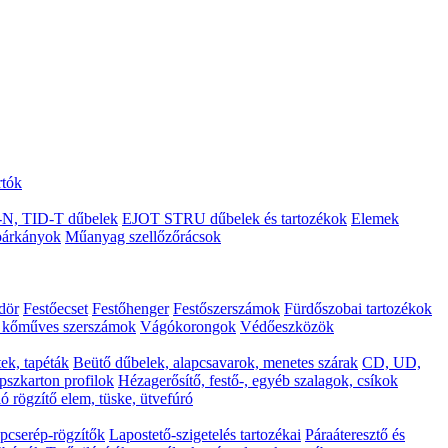
rtók
N, TID-T dűbelek
EJOT STRU dűbelek és tartozékok
Elemek
árkányok
Műanyag szellőzőrácsok
ödör
Festőecset
Festőhenger
Festőszerszámok
Fürdőszobai tartozékok
s kőműves szerszámok
Vágókorongok
Védőeszközök
ek, tapéták
Beütő dűbelek, alapcsavarok, menetes szárak
CD, UD,
pszkarton profilok
Hézagerősítő, festő-, egyéb szalagok, csíkok
ó rögzítő elem, tüske, ütvefúró
pcserép-rögzítők
Lapostető-szigetelés tartozékai
Páraáteresztő és