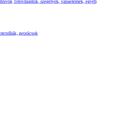
kibúvók
Tetővilágítók, szegélyek, vápaelemek, egyéb
otextíliák, georácsok