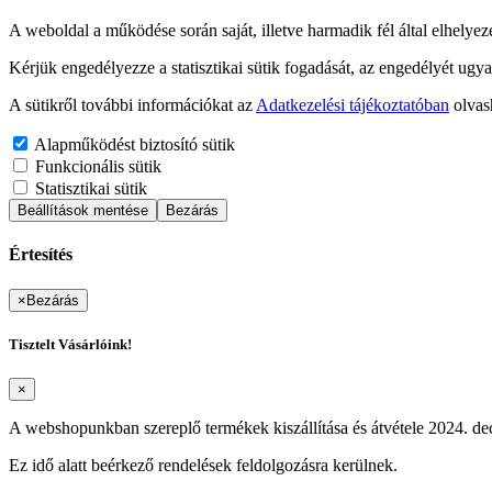
A weboldal a működése során saját, illetve harmadik fél által elhelyez
Kérjük engedélyezze a statisztikai sütik fogadását, az engedélyét ugya
A sütikről további információkat az
Adatkezelési tájékoztatóban
olvas
Alapműködést biztosító sütik
Funkcionális sütik
Statisztikai sütik
Beállítások mentése
Bezárás
Értesítés
×
Bezárás
Tisztelt Vásárlóink!
×
A webshopunkban szereplő termékek kiszállítása és átvétele 2024. dec
Ez idő alatt beérkező rendelések feldolgozásra kerülnek.