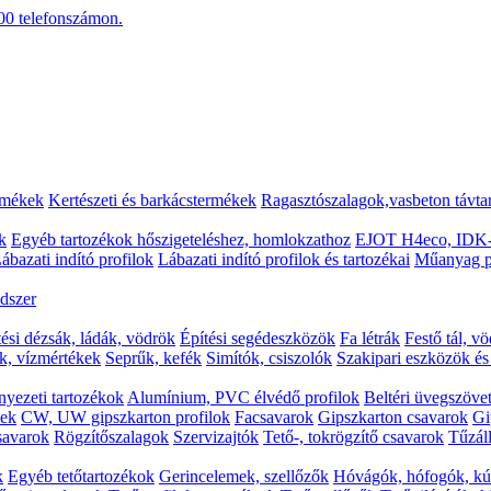
00
telefonszámon.
rmékek
Kertészeti és barkácstermékek
Ragasztószalagok,vasbeton távta
k
Egyéb tartozékok hőszigeteléshez, homlokzathoz
EJOT H4eco, IDK-
ábazati indító profilok
Lábazati indító profilok és tartozékai
Műanyag p
dszer
tési dézsák, ládák, vödrök
Építési segédeszközök
Fa létrák
Festő tál, v
k, vízmértékek
Seprűk, kefék
Simítók, csiszolók
Szakipari eszközök é
yezeti tartozékok
Alumínium, PVC élvédő profilok
Beltéri üvegszövet
kek
CW, UW gipszkarton profilok
Facsavarok
Gipszkarton csavarok
Gi
csavarok
Rögzítőszalagok
Szervizajtók
Tető-, tokrögzítő csavarok
Tűzáll
k
Egyéb tetőtartozékok
Gerincelemek, szellőzők
Hóvágók, hófogók, kú