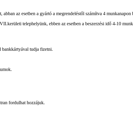
, abban az esetben a gyártó a megrendeléstől számítva 4 munkanapon bel
XVII.kerületi telephelyünk, ebben az esetben a beszerzési idő 4-10 munk
bankkártyával tudja fizetni.
tumok.
átran fordulhat hozzájuk.