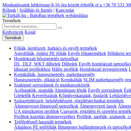
Munkatársaink hétköznap 8-16 óra között érhetők el a
+36 70 533 30
Rólunk
|
Szállítás és fizetés
|
Kapcsolat
Termékek
Kedvencek
Kosár
Termékek
Fóliák, kertészeti, barkács és egyéb termékek
Agrofóliák, építési PE fóliák
Egyéb fóliatermékek
Hőtükrös te
Homlokzati hőszigetelés tartozékai
DL, DLF, WKT dűbelek
Dűbelek
Egyéb homlokzati tartozéko
lábazati profilokhoz
Hálós profilok
Homlokzati üvegszövetek
L
Kemikáliák, hangszigetelés, parkettaszegély
Hangszigetelés, dilatáció
Kemikáliák
SLIM parkettaszegély ren
Szakipari szerszámok és munkaeszközök
Acélspaklik, spatulák
Alumínium létrák
Egyéb szerszámok
Épí
Glettelők
Keverőszárak
Kőműveskanalak, fugázók
Lehúzóléce
Szárazépítészeti, belsőépítészeti, rögzítéstechnikai termékek
Álmennyezet-függesztő tartozékok
Álmennyezeti lapok
Álmenn
UA gipszkarton profilok
Csavarok, rögzítési és szerelési termé
Profilok kazettás álmennyezethez
Profilok, tapéták, szalagok, 
Tetőfedésnél használt termékek
Általános PE tetőfóliák
Bitumenes hullámlemezek és tartozéko