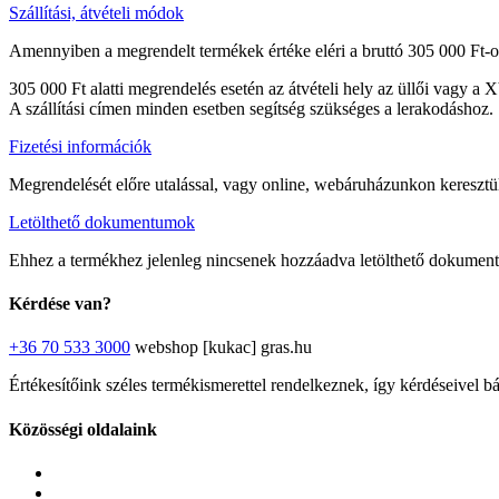
Szállítási, átvételi módok
Amennyiben a megrendelt termékek értéke eléri a bruttó 305 000 Ft-ot
305 000 Ft alatti megrendelés esetén az átvételi hely az üllői vagy a 
A szállítási címen minden esetben segítség szükséges a lerakodáshoz.
Fizetési információk
Megrendelését előre utalással, vagy online, webáruházunkon keresztül 
Letölthető dokumentumok
Ehhez a termékhez jelenleg nincsenek hozzáadva letölthető dokumen
Kérdése van?
+36 70 533 3000
webshop [kukac] gras.hu
Értékesítőink széles termékismerettel rendelkeznek, így kérdéseivel b
Közösségi oldalaink