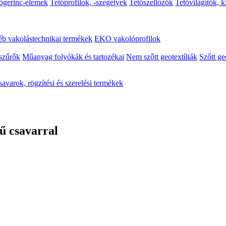
őgerinc-elemek
Tetőprofilok, -szegélyek
Tetőszellőzők
Tetővilágítók, 
b vakolástechnikai termékek
EKO vakolóprofilok
szűrők
Műanyag folyókák és tartozékai
Nem szőtt geotextíliák
Szőtt ge
avarok, rögzítési és szerelési termékek
ű csavarral