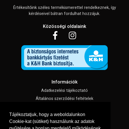
Értékesítőink széles termékismerettel rendelkeznek, így
kérdéseivel bátran fordulhat hozzájuk.
Közösségi oldalaink
Információk
Adatkezelési tájékoztató
Általános szerződési feltételek
Impresszum
Tájékoztatjuk, hogy a weboldalunkon
Süti beállítások
Cookie-kat (sütiket) használunk az adatok
gyűjtésére a honlap megfelelő működésének