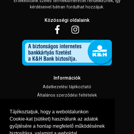
Értékesítőink széles termékismerettel rendelkeznek, így
kérdéseivel bátran fordulhat hozzájuk.
Közösségi oldalaink
Információk
Adatkezelési tájékoztató
Általános szerződési feltételek
Impresszum
Tájékoztatjuk, hogy a weboldalunkon
Süti beállítások
Cookie-kat (sütiket) használunk az adatok
gyűjtésére a honlap megfelelő működésének
Menü
biztosítása, valamint a weboldal