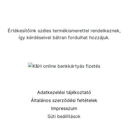
+36 70 533 3000
webshop [kukac] gras.hu
Értékesítőink széles termékismerettel rendelkeznek,
így kérdéseivel bátran fordulhat hozzájuk.
Közösségi oldalaink
Információk
Adatkezelési tájékoztató
Általános szerződési feltételek
Impresszum
Süti beállítások