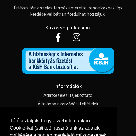
Értékesítőink széles termékismerettel rendelkeznek, így
kérdéseivel bátran fordulhat hozzájuk.
Közösségi oldalaink
Információk
Adatkezelési tájékoztató
Általános szerződési feltételek
Impresszum
Tájékoztatjuk, hogy a weboldalunkon
Süti beállítások
Cookie-kat (sütiket) használunk az adatok
gyűjtésére a honlap megfelelő működésének