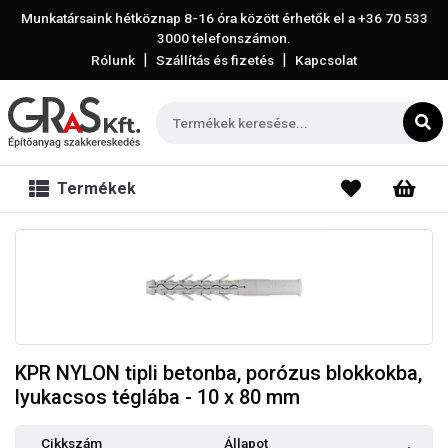
Munkatársaink hétköznap 8-16 óra között érhetők el a
+36 70 533
3000
telefonszámon.
|
|
Rólunk
Szállítás és fizetés
Kapcsolat
Termékek
KPR NYLON tipli betonba, porózus blokkokba,
lyukacsos téglába - 10 x 80 mm
Cikkszám
Állapot