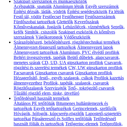
Szakipari szerszámok és munkaeszközök
Acélspaklik, spatulák
Alumínium létrák
Egyéb szerszámok
Építési dézsák, ládák, vödrök
Építési segédeszközök
Fa létrák
Festő tál, vödör
Festőecset
Festőhenger
Festőszerszámok
Fürdőszobai tartozékok
Glettelők
Keverőszárak
Kőműveskanalak, fugázók
Lehúzólécek, vízmértékek
Seprűk,
kefék
Simítók, csiszolók
Szakipari eszközök és kőműves
szerszámok
Vágókorongok
Védőeszközök
Szárazépítészeti, belsőépítészeti, rögzítéstechnikai termékek
Álmennyezet-függesztő tartozékok
Álmennyezeti lapok
Álmennyezeti tartozékok
Alumínium, PVC élvédő profilok
Beltéri üvegszövetek, tapéták
Beütő dűbelek, alapcsavarok,
menetes szárak
CD, UD, UA gipszkarton profilok
Csavarok,
rögzítési és szerelési termékek
CW, UW gipszkarton profilok
Facsavarok
Gipszkarton csavarok
Gipszkarton profilok
Hézagerősítő, festő-, egyéb szalagok, csíkok
Profilok kazettás
álmennyezethez
Profilok, tapéták, szalagok, csavarok
Rögzítőszalagok
Szervizajtók
Tető-, tokrögzítő csavarok
Tűzálló rögzítő elem, tüske, ütvefúró
Tetőfedésnél használt termékek
Általános PE tetőfóliák
Bitumenes hullámlemezek és
tartozékok
Egyéb tetőtartozékok
Gerincelemek, szellőzők
Hóvágók, hófogók, kúpcserép-rögzítők
Lapostető-szigetelés
tartozékai
Páraáteresztő és Solflex tetőfóliák
Tetőfedésnél
használt fóliák és tartozékok
Tetőgerinc-elemek
Tetőprofilok,