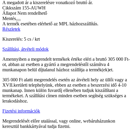
A megadott ár a kiszerelésre vonatkozó bruttó ár.
Cikkszám
155-AUWH
Állapot
Nem rendelhető
Mentés
A termék esetében elérhető az MPL házhozszállítás.
Részletek
Kiszerelés: 5 cs / krt
Szállítási, átvételi módok
Amennyiben a megrendelt termékek értéke eléri a bruttó 305 000 Ft-
ot, abban az esetben a gyártó a megrendeléstől számítva 4
munkanapon belül díjtalanul házhoz szállítja a termék(ek)et.
305 000 Ft alatti megrendelés esetén az átvételi hely az üllői vagy a
XVII.kerületi telephelyünk, ebben az esetben a beszerzési idő 4-10
munkanap. Innen külön fuvardíj ellenében tudjuk kiszállítani a
termékeket. A szállítási címen minden esetben segítség szükséges a
lerakodáshoz.
Fizetési információk
Megrendelését előre utalással, vagy online, webáruházunkon
keresztül bankkártyával tudja fizetni.