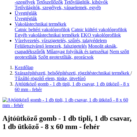
-szegélyek
Tetőszellőzők
Tetővilágítók, kibúvók
Tetővilágítók, szegélyek, vápaelemek, egyéb
Üvegtéglák
Üvegtéglák
Vakolástechnikai termékek
Catnic beltéri vakolóprofilok
Catnic kültéri vakolóprofilok
Egyéb vakolástechnikai termékek
EKO vakolóprofilok
Vízelvezetés, vízszigetelés, szűrés, talajvédelem
Felületszivárgó lemezek, falszigetelés
Monolit aknák,
csapadékszűrők
Műanyag folyókák és tartozékai
Nem szőtt
geotextíliák
Szőtt geotextíliák, georácsok
Kezdőlap
Szárazépítészeti, belsőépítészeti, rögzítéstechnikai termékek
/
Tűzálló rögzítő elem, tüske, ütvefúró
Ajtóütköző gomb - 1 db tipli, 1 db csavar, 1 db ütköző - 8 x
60 mm - fehér
Ajtóütköző gomb - 1 db tipli, 1 db csavar,
1 db ütköző - 8 x 60 mm - fehér