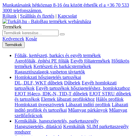
Munkatársaink hétköznap 8-16 óra között érhetők el a
+36 70 533
3000
telefonszámon.
Rólunk
|
Szállítás és fizetés
|
Kapcsolat
Termékek
Kedvencek
Kosár
Termékek
Fóliák, kertészeti, barkács és egyéb termékek
Agrofóliák, építési PE fóliák
Egyéb fóliatermékek
Hőtükrös
termékek
Kertészeti és barkácstermékek
Ragasztószalagok,vasbeton távtartók
Homlokzati hőszigetelés tartozékai
DL, DLF, WKT dűbelek
Dűbelek
Egyéb homlokzati
tartozékok
Egyéb tartozékok hőszigeteléshez, homlokzathoz
EJOT H4eco, IDK-N, TID-T dűbelek
EJOT STRU dűbelek
és tartozékok
Elemek lábazati profilokhoz
Hálós profilok
Homlokzati üvegszövetek
Lábazati indító profilok
Lábazati
indító profilok és tartozékai
Műanyag párkányok
Műanyag
szellőzőrácsok
Kemikáliák, hangszigetelés, parkettaszegély
Hangszigetelés, dilatáció
Kemikáliák
SLIM parkettaszegély
rendszer