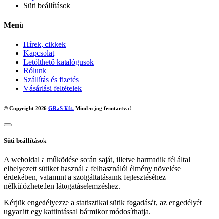
Süti beállítások
Menü
Hírek, cikkek
Kapcsolat
Letölthető katalógusok
Rólunk
Szállítás és fizetés
Vásárlási feltételek
© Copyright 2026
GRaS Kft.
Minden jog fenntartva!
Süti beállítások
A weboldal a működése során saját, illetve harmadik fél által
elhelyezett sütiket használ a felhasználói élmény növelése
érdekében, valamint a szolgáltatásaink fejlesztéséhez
nélkülözhetetlen látogatáselemzéshez.
Kérjük engedélyezze a statisztikai sütik fogadását, az engedélyét
ugyanitt egy kattintással bármikor módosíthatja.