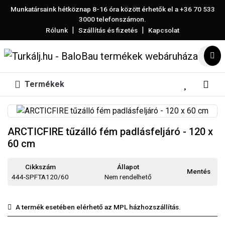
Munkatársaink hétköznap 8-16 óra között érhetők el a
+36 70 533
3000
telefonszámon.
|
|
Rólunk
Szállítás és fizetés
Kapcsolat
Termékek
ARCTICFIRE tűzálló fém padlásfeljáró - 120 x
60 cm
Cikkszám
Állapot
Mentés
444-SPFTA120/60
Nem rendelhető
A termék esetében elérhető az MPL házhozszállítás.