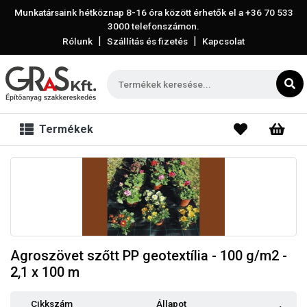
Munkatársaink hétköznap 8-16 óra között érhetők el a
+36 70 533
3000
telefonszámon.
|
|
Rólunk
Szállítás és fizetés
Kapcsolat
Termékek
Agroszövet szőtt PP geotextília - 100 g/m2 -
2,1 x 100 m
Cikkszám
Állapot