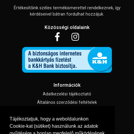
Értékesítőink széles termékismerettel rendelkeznek, így
kérdéseivel bátran fordulhat hozzájuk.
Közösségi oldalaink
Információk
Adatkezelési tájékoztató
Általános szerződési feltételek
Impresszum
Tájékoztatjuk, hogy a weboldalunkon
Süti beállítások
Cookie-kat (sütiket) használunk az adatok
gyűjtésére a honlap megfelelő működésének