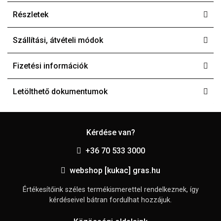
Részletek
Szállítási, átvételi módok
Fizetési információk
Letölthető dokumentumok
Kérdése van?
+36 70 533 3000
webshop [kukac] gras.hu
Értékesítőink széles termékismerettel rendelkeznek, így
kérdéseivel bátran fordulhat hozzájuk.