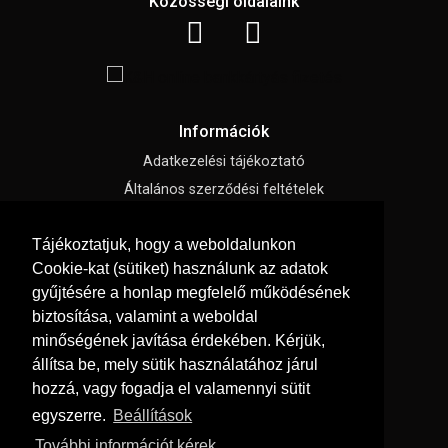
Közösségi oldalaink
Információk
Adatkezelési tájékoztató
Általános szerződési feltételek
Impresszum
Tájékoztatjuk, hogy a weboldalunkon
Süti beállítások
Cookie-kat (sütiket) használunk az adatok
gyűjtésére a honlap megfelelő működésének
Menü
biztosítása, valamint a weboldal
Hírek, cikkek
minőségének javítása érdekében. Kérjük,
állítsa be, mely sütik használatához járul
Kapcsolat
hozzá, vagy fogadja el valamennyi sütit
Letölthető katalógusok
egyszerre.
Beállítások
Rólunk
További információt kérek