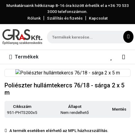
Munkatársaink hétköznap 8-16 óra között érhetők el a
+36 70 533
3000
telefonszámon.
|
|
Rólunk
Szállítás és fizetés
Kapcsolat
Termékek
Poliészter hullámtekercs 76/18 - sárga 2 x 5
m
Cikkszám
Állapot
Mentés
951-PHTS200x5
Nem rendelhető
A termék esetében elérhető az MPL házhozszállítás.