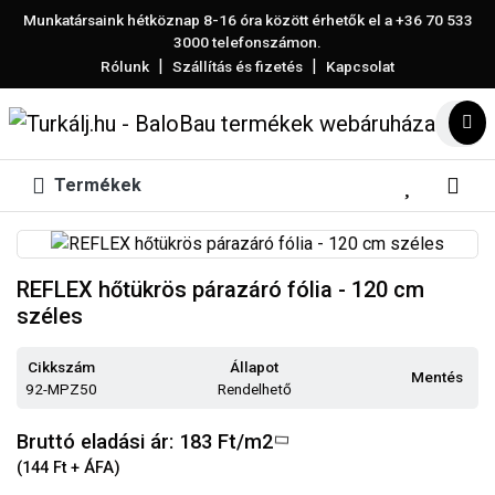
Munkatársaink hétköznap 8-16 óra között érhetők el a
+36 70 533
3000
telefonszámon.
|
|
Rólunk
Szállítás és fizetés
Kapcsolat
Termékek
REFLEX hőtükrös párazáró fólia - 120 cm
széles
Cikkszám
Állapot
Mentés
92-MPZ50
Rendelhető
Bruttó eladási ár: 183
Ft/m2
(144 Ft + ÁFA)