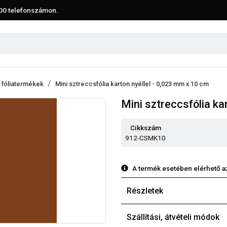
00
telefonszámon.
 fóliatermékek
Mini sztreccsfólia karton nyéllel - 0,023 mm x 10 cm
Mini sztreccsfólia ka
Cikkszám
912-CSMK10
A termék esetében elérhető a
Részletek
Szállítási, átvételi módok