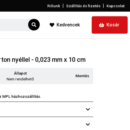
|
|
Rólunk
Szállítás és fizetés
Kapcsolat
Kedvencek
Kosár
rton nyéllel - 0,023 mm x 10 cm
Állapot
Mentés
Nem rendelhető
z MPL házhozszállítás.