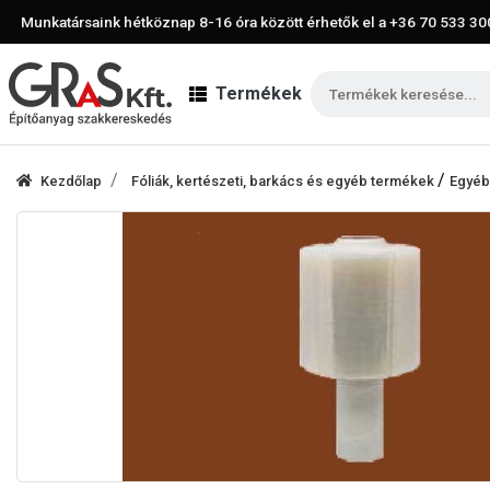
Munkatársaink hétköznap 8-16 óra között érhetők el a
+36 70 533 30
Termékek
/
Kezdőlap
Fóliák, kertészeti, barkács és egyéb termékek
Egyéb