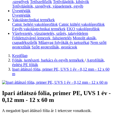
-szegélyek
Tetőszellőzők
Tetővilágítók, kibúvók
Tetővilágítók, szegélyek, vápaelemek, egyéb
Üvegtéglák
Üvegtéglák
Vakolástechnikai termékek
Catnic beltéri vakolóprofilok
Catnic kültéri vakolóprofilok
Egyéb vakolástechnikai termékek
EKO vakolóprofilok
Vízelvezetés, vízszigetelés, szűrés, talajvédelem
Felületszivárgó lemezek, falszigetelés
Monolit aknák,
csapadékszűrők
Műanyag folyókák és tartozékai
Nem szőtt
geotextíliák
Szőtt geotextíliák, georácsok
Kezdőlap
Fóliák, kertészeti, barkács és egyéb termékek
/
Agrofóliák,
építési PE fóliák
Ipari átlátszó fólia, primer PE, UVS 1 év - 0,12 mm - 12 x 60
m
Ipari átlátszó fólia, primer PE, UVS 1 év -
0,12 mm - 12 x 60 m
A megadott Ipari átlátszó fólia ár 1 tekercsre vonatkozik.