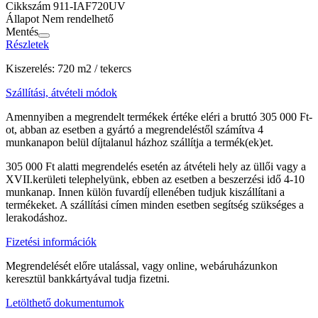
Cikkszám
911-IAF720UV
Állapot
Nem rendelhető
Mentés
Részletek
Kiszerelés: 720 m2 / tekercs
Szállítási, átvételi módok
Amennyiben a megrendelt termékek értéke eléri a bruttó 305 000 Ft-
ot, abban az esetben a gyártó a megrendeléstől számítva 4
munkanapon belül díjtalanul házhoz szállítja a termék(ek)et.
305 000 Ft alatti megrendelés esetén az átvételi hely az üllői vagy a
XVII.kerületi telephelyünk, ebben az esetben a beszerzési idő 4-10
munkanap. Innen külön fuvardíj ellenében tudjuk kiszállítani a
termékeket. A szállítási címen minden esetben segítség szükséges a
lerakodáshoz.
Fizetési információk
Megrendelését előre utalással, vagy online, webáruházunkon
keresztül bankkártyával tudja fizetni.
Letölthető dokumentumok