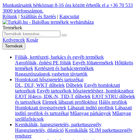
Munkatársaink hétköznap 8-16 óra között érhetők el a
+36 70 533
3000
telefonszámon.
Rólunk
|
Szállítás és fizetés
|
Kapcsolat
Termékek
Kedvencek
Kosár
Termékek
Fóliák, kertészeti, barkács és egyéb termékek
Agrofóliák, építési PE fóliák
Egyéb fóliatermékek
Hőtükrös
termékek
Kertészeti és barkácstermékek
Ragasztószalagok,vasbeton távtartók
Homlokzati hőszigetelés tartozékai
DL, DLF, WKT dűbelek
Dűbelek
Egyéb homlokzati
tartozékok
Egyéb tartozékok hőszigeteléshez, homlokzathoz
EJOT H4eco, IDK-N, TID-T dűbelek
EJOT STRU dűbelek
és tartozékok
Elemek lábazati profilokhoz
Hálós profilok
Homlokzati üvegszövetek
Lábazati indító profilok
Lábazati
indító profilok és tartozékai
Műanyag párkányok
Műanyag
szellőzőrácsok
Kemikáliák, hangszigetelés, parkettaszegély
Hangszigetelés, dilatáció
Kemikáliák
SLIM parkettaszegély
rendszer