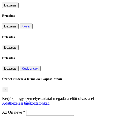
Bezárás
Értesítés
Bezárás
Kosár
Értesítés
Bezárás
Értesítés
Bezárás
Kedvencek
Üzenet küldése a termékkel kapcsolatban
×
Kérjük, hogy személyes adatai megadása előtt olvassa el
Adatkezelési tájékoztatónkat.
Az Ön neve *