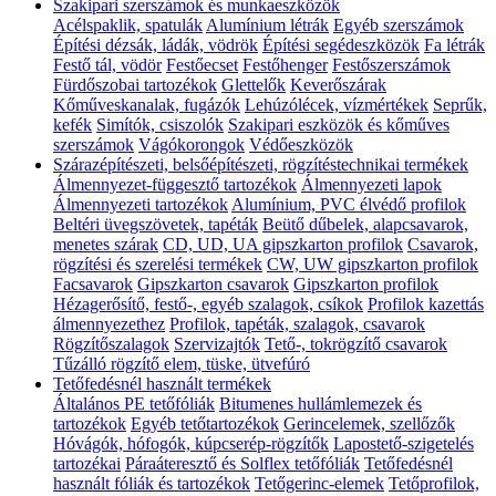
Szakipari szerszámok és munkaeszközök
Acélspaklik, spatulák
Alumínium létrák
Egyéb szerszámok
Építési dézsák, ládák, vödrök
Építési segédeszközök
Fa létrák
Festő tál, vödör
Festőecset
Festőhenger
Festőszerszámok
Fürdőszobai tartozékok
Glettelők
Keverőszárak
Kőműveskanalak, fugázók
Lehúzólécek, vízmértékek
Seprűk,
kefék
Simítók, csiszolók
Szakipari eszközök és kőműves
szerszámok
Vágókorongok
Védőeszközök
Szárazépítészeti, belsőépítészeti, rögzítéstechnikai termékek
Álmennyezet-függesztő tartozékok
Álmennyezeti lapok
Álmennyezeti tartozékok
Alumínium, PVC élvédő profilok
Beltéri üvegszövetek, tapéták
Beütő dűbelek, alapcsavarok,
menetes szárak
CD, UD, UA gipszkarton profilok
Csavarok,
rögzítési és szerelési termékek
CW, UW gipszkarton profilok
Facsavarok
Gipszkarton csavarok
Gipszkarton profilok
Hézagerősítő, festő-, egyéb szalagok, csíkok
Profilok kazettás
álmennyezethez
Profilok, tapéták, szalagok, csavarok
Rögzítőszalagok
Szervizajtók
Tető-, tokrögzítő csavarok
Tűzálló rögzítő elem, tüske, ütvefúró
Tetőfedésnél használt termékek
Általános PE tetőfóliák
Bitumenes hullámlemezek és
tartozékok
Egyéb tetőtartozékok
Gerincelemek, szellőzők
Hóvágók, hófogók, kúpcserép-rögzítők
Lapostető-szigetelés
tartozékai
Páraáteresztő és Solflex tetőfóliák
Tetőfedésnél
használt fóliák és tartozékok
Tetőgerinc-elemek
Tetőprofilok,