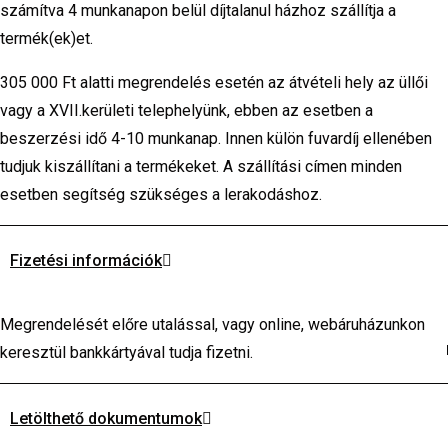
számítva 4 munkanapon belül díjtalanul házhoz szállítja a
termék(ek)et.
305 000 Ft alatti megrendelés esetén az átvételi hely az üllői
vagy a XVII.kerületi telephelyünk, ebben az esetben a
beszerzési idő 4-10 munkanap. Innen külön fuvardíj ellenében
tudjuk kiszállítani a termékeket. A szállítási címen minden
esetben segítség szükséges a lerakodáshoz.
Fizetési információk
Megrendelését előre utalással, vagy online, webáruházunkon
keresztül bankkártyával tudja fizetni.
Letölthető dokumentumok