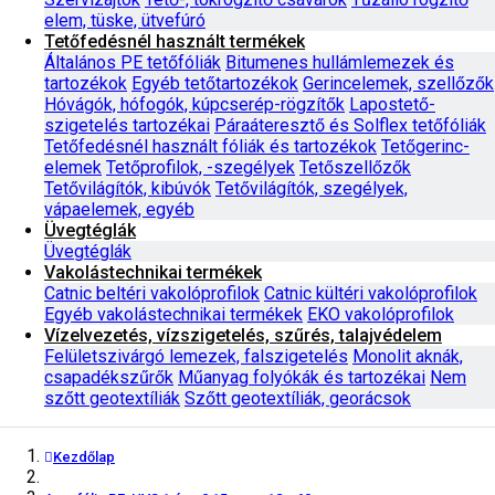
elem, tüske, ütvefúró
Tetőfedésnél használt termékek
Általános PE tetőfóliák
Bitumenes hullámlemezek és
tartozékok
Egyéb tetőtartozékok
Gerincelemek, szellőzők
Hóvágók, hófogók, kúpcserép-rögzítők
Lapostető-
szigetelés tartozékai
Páraáteresztő és Solflex tetőfóliák
Tetőfedésnél használt fóliák és tartozékok
Tetőgerinc-
elemek
Tetőprofilok, -szegélyek
Tetőszellőzők
Tetővilágítók, kibúvók
Tetővilágítók, szegélyek,
vápaelemek, egyéb
Üvegtéglák
Üvegtéglák
Vakolástechnikai termékek
Catnic beltéri vakolóprofilok
Catnic kültéri vakolóprofilok
Egyéb vakolástechnikai termékek
EKO vakolóprofilok
Vízelvezetés, vízszigetelés, szűrés, talajvédelem
Felületszivárgó lemezek, falszigetelés
Monolit aknák,
csapadékszűrők
Műanyag folyókák és tartozékai
Nem
szőtt geotextíliák
Szőtt geotextíliák, georácsok
Kezdőlap