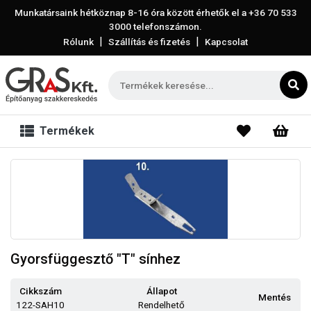
Munkatársaink hétköznap 8-16 óra között érhetők el a
+36 70 533
3000
telefonszámon.
|
|
Rólunk
Szállítás és fizetés
Kapcsolat
Termékek
Gyorsfüggesztő "T" sínhez
Cikkszám
Állapot
Mentés
122-SAH10
Rendelhető