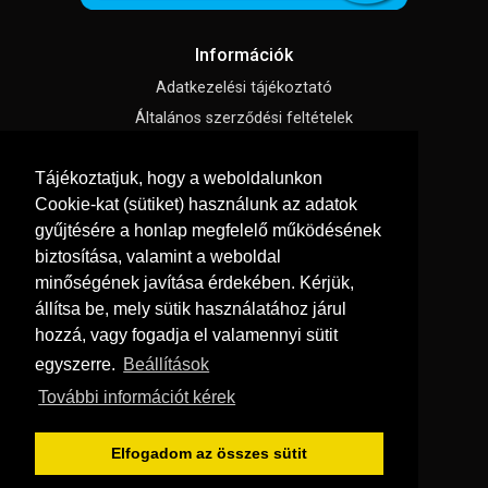
Információk
Adatkezelési tájékoztató
Általános szerződési feltételek
Impresszum
Tájékoztatjuk, hogy a weboldalunkon
Süti beállítások
Cookie-kat (sütiket) használunk az adatok
gyűjtésére a honlap megfelelő működésének
Menü
biztosítása, valamint a weboldal
Hírek, cikkek
minőségének javítása érdekében. Kérjük,
állítsa be, mely sütik használatához járul
Kapcsolat
hozzá, vagy fogadja el valamennyi sütit
Letölthető katalógusok
egyszerre.
Beállítások
Rólunk
További információt kérek
Szállítás és fizetés
Vásárlási feltételek
Elfogadom az összes sütit