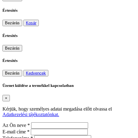
Értesítés
Bezárás
Kosár
Értesítés
Bezárás
Értesítés
Bezárás
Kedvencek
Üzenet küldése a termékkel kapcsolatban
×
Kérjük, hogy személyes adatai megadása előtt olvassa el
Adatkezelési tájékoztatónkat.
Az Ön neve *
E-mail címe *