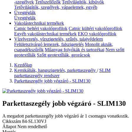
-szegélyek
Tetőszellőzők
Tetővilágítók, kibúvók
Tetővilágítók, szegélyek, vápaelemek, egyéb
Üvegtéglák
Üvegtéglák
Vakolástechnikai termékek
Catnic beltéri vakolóprofilok
Catnic kültéri vakolóprofilok
Egyéb vakolástechnikai termékek
EKO vakolóprofilok
Vízelvezetés, vízszigetelés, szűrés, talajvédelem
Felületszivárgó lemezek, falszigetelés
Monolit aknák,
csapadékszűrők
Műanyag folyókák és tartozékai
Nem szőtt
geotextíliák
Szőtt geotextíliák, georácsok
Kezdőlap
Kemikáliák, hangszigetelés, parkettaszegély
/
SLIM
parkettaszegély rendszer
Parkettaszegély jobb végzáró - SLIM130
Parkettaszegély jobb végzáró - SLIM130
A megadott parkettaszegély jobb végzáró ár 1 csomagra vonatkozik.
Cikkszám
84-SL130VJ
Állapot
Nem rendelhető
Mentés