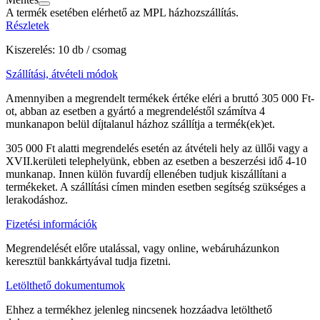
A termék esetében elérhető az MPL házhozszállítás.
Részletek
Kiszerelés: 10 db / csomag
Szállítási, átvételi módok
Amennyiben a megrendelt termékek értéke eléri a bruttó 305 000 Ft-
ot, abban az esetben a gyártó a megrendeléstől számítva 4
munkanapon belül díjtalanul házhoz szállítja a termék(ek)et.
305 000 Ft alatti megrendelés esetén az átvételi hely az üllői vagy a
XVII.kerületi telephelyünk, ebben az esetben a beszerzési idő 4-10
munkanap. Innen külön fuvardíj ellenében tudjuk kiszállítani a
termékeket. A szállítási címen minden esetben segítség szükséges a
lerakodáshoz.
Fizetési információk
Megrendelését előre utalással, vagy online, webáruházunkon
keresztül bankkártyával tudja fizetni.
Letölthető dokumentumok
Ehhez a termékhez jelenleg nincsenek hozzáadva letölthető