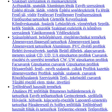
Szakipari szerszámok és munkaeszközök
Acélspaklik, spatulák
Alumínium létrák
Egyéb szerszámok
Építési dézsák, ládák, vödrök
Építési segédeszközök
Fa létrák
Festő tál, vödör
Festőecset
Festőhenger
Festőszerszámok
Fürdőszobai tartozékok
Glettelők
Keverőszárak
Kőműveskanalak, fugázók
Lehúzólécek, vízmértékek
Seprűk,
kefék
Simítók, csiszolók
Szakipari eszközök és kőműves
szerszámok
Vágókorongok
Védőeszközök
Szárazépítészeti, belsőépítészeti, rögzítéstechnikai termékek
Álmennyezet-függesztő tartozékok
Álmennyezeti lapok
Álmennyezeti tartozékok
Alumínium, PVC élvédő profilok
Beltéri üvegszövetek, tapéták
Beütő dűbelek, alapcsavarok,
menetes szárak
CD, UD, UA gipszkarton profilok
Csavarok,
rögzítési és szerelési termékek
CW, UW gipszkarton profilok
Facsavarok
Gipszkarton csavarok
Gipszkarton profilok
Hézagerősítő, festő-, egyéb szalagok, csíkok
Profilok kazettás
álmennyezethez
Profilok, tapéták, szalagok, csavarok
Rögzítőszalagok
Szervizajtók
Tető-, tokrögzítő csavarok
Tűzálló rögzítő elem, tüske, ütvefúró
Tetőfedésnél használt termékek
Általános PE tetőfóliák
Bitumenes hullámlemezek és
tartozékok
Egyéb tetőtartozékok
Gerincelemek, szellőzők
Hóvágók, hófogók, kúpcserép-rögzítők
Lapostető-szigetelés
tartozékai
Páraáteresztő és Solflex tetőfóliák
Tetőfedésnél
használt fóliák és tartozékok
Tetőgerinc-elemek
Tetőprofilok,