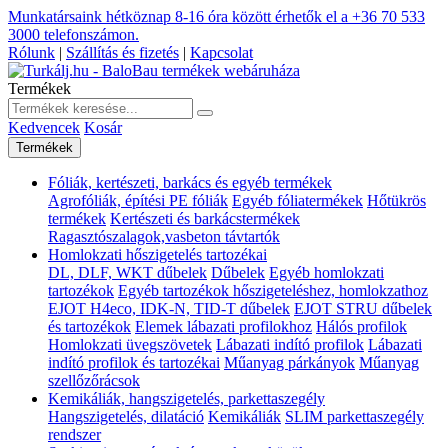
Munkatársaink hétköznap 8-16 óra között érhetők el a
+36 70 533
3000
telefonszámon.
Rólunk
|
Szállítás és fizetés
|
Kapcsolat
Termékek
Kedvencek
Kosár
Termékek
Fóliák, kertészeti, barkács és egyéb termékek
Agrofóliák, építési PE fóliák
Egyéb fóliatermékek
Hőtükrös
termékek
Kertészeti és barkácstermékek
Ragasztószalagok,vasbeton távtartók
Homlokzati hőszigetelés tartozékai
DL, DLF, WKT dűbelek
Dűbelek
Egyéb homlokzati
tartozékok
Egyéb tartozékok hőszigeteléshez, homlokzathoz
EJOT H4eco, IDK-N, TID-T dűbelek
EJOT STRU dűbelek
és tartozékok
Elemek lábazati profilokhoz
Hálós profilok
Homlokzati üvegszövetek
Lábazati indító profilok
Lábazati
indító profilok és tartozékai
Műanyag párkányok
Műanyag
szellőzőrácsok
Kemikáliák, hangszigetelés, parkettaszegély
Hangszigetelés, dilatáció
Kemikáliák
SLIM parkettaszegély
rendszer