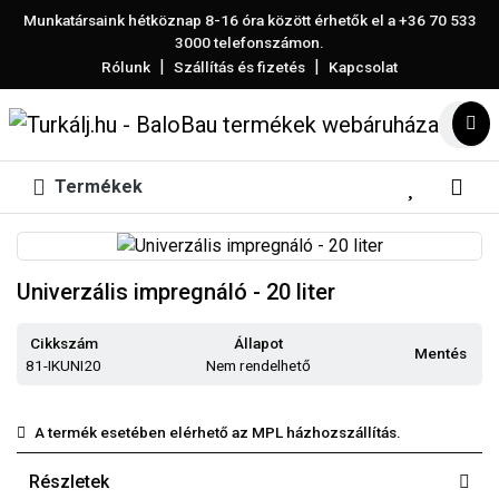
Munkatársaink hétköznap 8-16 óra között érhetők el a
+36 70 533
3000
telefonszámon.
|
|
Rólunk
Szállítás és fizetés
Kapcsolat
Termékek
Univerzális impregnáló - 20 liter
Cikkszám
Állapot
Mentés
81-IKUNI20
Nem rendelhető
A termék esetében elérhető az MPL házhozszállítás.
Részletek