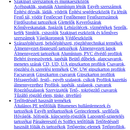
Szakipari szerszámok és munkaeszközök
Acélspaklik, spatulák
Alumínium létrák
Egyéb szerszámok
Építési dézsák, ládák, vödrök
Építési segédeszközök
Fa létrák
Festő tál, vödör
Festőecset
Festőhenger
Festőszerszámok
Fürdőszobai tartozékok
Glettelők
Keverőszárak
Kőműveskanalak, fugázók
Lehúzólécek, vízmértékek
Seprűk,
kefék
Simítók, csiszolók
Szakipari eszközök és kőműves
szerszámok
Vágókorongok
Védőeszközök
Szárazépítészeti, belsőépítészeti, rögzítéstechnikai termékek
Álmennyezet-függesztő tartozékok
Álmennyezeti lapok
Álmennyezeti tartozékok
Alumínium, PVC élvédő profilok
Beltéri üvegszövetek, tapéták
Beütő dűbelek, alapcsavarok,
menetes szárak
CD, UD, UA gipszkarton profilok
Csavarok,
rögzítési és szerelési termékek
CW, UW gipszkarton profilok
Facsavarok
Gipszkarton csavarok
Gipszkarton profilok
Hézagerősítő, festő-, egyéb szalagok, csíkok
Profilok kazettás
álmennyezethez
Profilok, tapéták, szalagok, csavarok
Rögzítőszalagok
Szervizajtók
Tető-, tokrögzítő csavarok
Tűzálló rögzítő elem, tüske, ütvefúró
Tetőfedésnél használt termékek
Általános PE tetőfóliák
Bitumenes hullámlemezek és
tartozékok
Egyéb tetőtartozékok
Gerincelemek, szellőzők
Hóvágók, hófogók, kúpcserép-rögzítők
Lapostető-szigetelés
tartozékai
Páraáteresztő és Solflex tetőfóliák
Tetőfedésnél
használt fóliák és tartozékok
Tetőgerinc-elemek
Tetőprofilok,