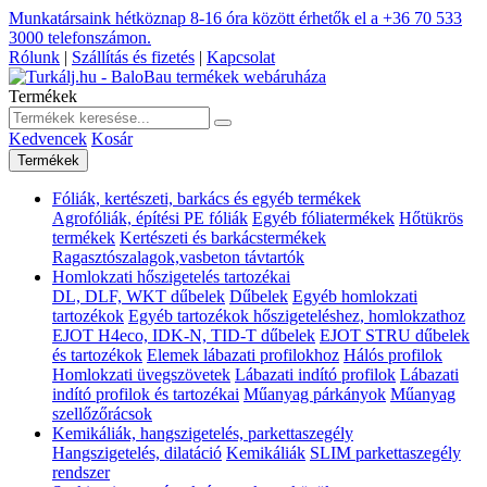
Munkatársaink hétköznap 8-16 óra között érhetők el a
+36 70 533
3000
telefonszámon.
Rólunk
|
Szállítás és fizetés
|
Kapcsolat
Termékek
Kedvencek
Kosár
Termékek
Fóliák, kertészeti, barkács és egyéb termékek
Agrofóliák, építési PE fóliák
Egyéb fóliatermékek
Hőtükrös
termékek
Kertészeti és barkácstermékek
Ragasztószalagok,vasbeton távtartók
Homlokzati hőszigetelés tartozékai
DL, DLF, WKT dűbelek
Dűbelek
Egyéb homlokzati
tartozékok
Egyéb tartozékok hőszigeteléshez, homlokzathoz
EJOT H4eco, IDK-N, TID-T dűbelek
EJOT STRU dűbelek
és tartozékok
Elemek lábazati profilokhoz
Hálós profilok
Homlokzati üvegszövetek
Lábazati indító profilok
Lábazati
indító profilok és tartozékai
Műanyag párkányok
Műanyag
szellőzőrácsok
Kemikáliák, hangszigetelés, parkettaszegély
Hangszigetelés, dilatáció
Kemikáliák
SLIM parkettaszegély
rendszer