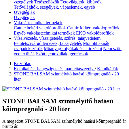
-szegélyek
Tetőszellőzők
Tetővilágítók, kibúvók
Tetővilágítók, szegélyek, vápaelemek, egyéb
Üvegtéglák
Üvegtéglák
Vakolástechnikai termékek
Catnic beltéri vakolóprofilok
Catnic kültéri vakolóprofilok
Egyéb vakolástechnikai termékek
EKO vakolóprofilok
Vízelvezetés, vízszigetelés, szűrés, talajvédelem
Felületszivárgó lemezek, falszigetelés
Monolit aknák,
csapadékszűrők
Műanyag folyókák és tartozékai
Nem szőtt
geotextíliák
Szőtt geotextíliák, georácsok
Kezdőlap
Kemikáliák, hangszigetelés, parkettaszegély
/
Kemikáliák
STONE BALSAM színmélyítő hatású kőimpregnáló - 20
liter
STONE BALSAM színmélyítő hatású
kőimpregnáló - 20 liter
A megadott STONE BALSAM színmélyítő hatású kőimpregnáló ár
bruttó ár.