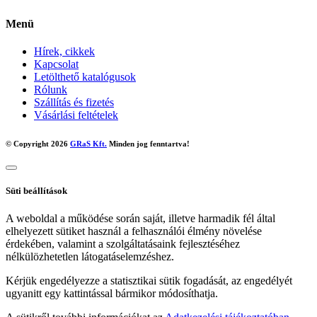
Menü
Hírek, cikkek
Kapcsolat
Letölthető katalógusok
Rólunk
Szállítás és fizetés
Vásárlási feltételek
© Copyright 2026
GRaS Kft.
Minden jog fenntartva!
Süti beállítások
A weboldal a működése során saját, illetve harmadik fél által
elhelyezett sütiket használ a felhasználói élmény növelése
érdekében, valamint a szolgáltatásaink fejlesztéséhez
nélkülözhetetlen látogatáselemzéshez.
Kérjük engedélyezze a statisztikai sütik fogadását, az engedélyét
ugyanitt egy kattintással bármikor módosíthatja.