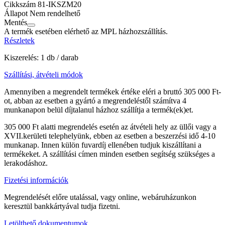
Cikkszám
81-IKSZM20
Állapot
Nem rendelhető
Mentés
A termék esetében elérhető az MPL házhozszállítás.
Részletek
Kiszerelés: 1 db / darab
Szállítási, átvételi módok
Amennyiben a megrendelt termékek értéke eléri a bruttó 305 000 Ft-
ot, abban az esetben a gyártó a megrendeléstől számítva 4
munkanapon belül díjtalanul házhoz szállítja a termék(ek)et.
305 000 Ft alatti megrendelés esetén az átvételi hely az üllői vagy a
XVII.kerületi telephelyünk, ebben az esetben a beszerzési idő 4-10
munkanap. Innen külön fuvardíj ellenében tudjuk kiszállítani a
termékeket. A szállítási címen minden esetben segítség szükséges a
lerakodáshoz.
Fizetési információk
Megrendelését előre utalással, vagy online, webáruházunkon
keresztül bankkártyával tudja fizetni.
Letölthető dokumentumok