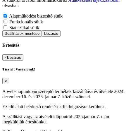
A sütikről további információkat az
Adatkezelési tájékoztatóban
olvashat.
Alapműködést biztosító sütik
Funkcionális sütik
Statisztikai sütik
Beállítások mentése
Bezárás
Értesítés
×
Bezárás
Tisztelt Vásárlóink!
×
A webshopunkban szereplő termékek kiszállítása és átvétele 2024.
december 16. és 2025. január 7. között szünetel.
Ez idő alatt beérkező rendelések feldolgozásra kerülnek.
A szállítási vagy az átvételi időpontról 2025.január 7. után
megküldjük értesítőnket.