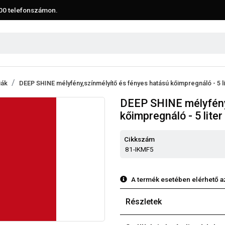
00
telefonszámon.
iák
DEEP SHINE mélyfény,színmélyítő és fényes hatású kőimpregnáló - 5 li
DEEP SHINE mélyfény
kőimpregnáló - 5 liter
Cikkszám
81-IKMF5
A termék esetében elérhető a
Részletek