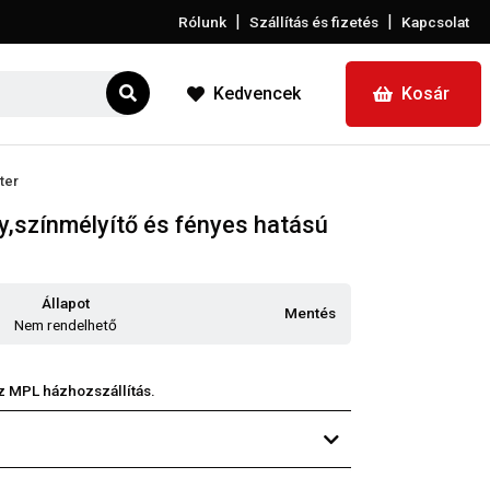
|
|
Rólunk
Szállítás és fizetés
Kapcsolat
Kedvencek
Kosár
ter
,színmélyítő és fényes hatású
Állapot
Mentés
Nem rendelhető
z MPL házhozszállítás.