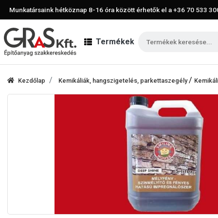
Munkatársaink hétköznap 8-16 óra között érhetők el a
+36 70 533 30
Termékek
/
Kezdőlap
Kemikáliák, hangszigetelés, parkettaszegély
Kemikál