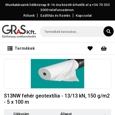
Munkatársaink hétköznap 8-16 óra között érhetők el a
+36 70 533
3000
telefonszámon.
|
|
Rólunk
Szállítás és fizetés
Kapcsolat
Termékek
S13NW fehér geotextília - 13/13 kN, 150 g/m2
- 5 x 100 m
Cikkszám
Állapot