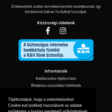
Értékesítőink széles termékismerettel rendelkeznek, így
kérdéseivel bátran fordulhat hozzájuk.
Közösségi oldalaink
Információk
Adatkezelési tájékoztató
Általános szerződési feltételek
Impresszum
Tájékoztatjuk, hogy a weboldalunkon
Süti beállítások
Cookie-kat (sütiket) használunk az adatok
gyűjtésére a honlap megfelelő működésének