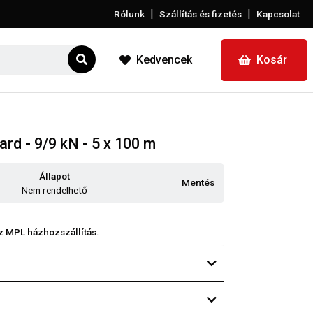
|
|
Rólunk
Szállítás és fizetés
Kapcsolat
Kedvencek
Kosár
ard - 9/9 kN - 5 x 100 m
Állapot
Mentés
Nem rendelhető
z MPL házhozszállítás.