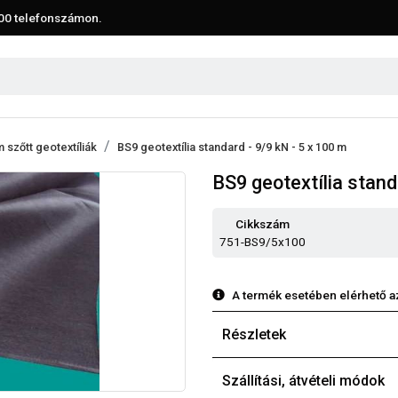
00
telefonszámon.
 szőtt geotextíliák
BS9 geotextília standard - 9/9 kN - 5 x 100 m
BS9 geotextília stand
Cikkszám
751-BS9/5x100
A termék esetében elérhető a
Részletek
Szállítási, átvételi módok