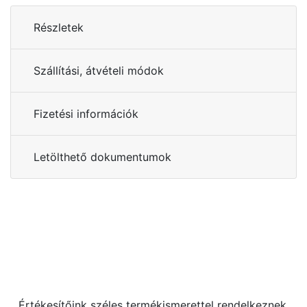
Részletek
Szállítási, átvételi módok
Fizetési információk
Letölthető dokumentumok
Kérdése van?
+36 70 533 3000
webshop [kukac] gras.hu
Értékesítőink széles termékismerettel rendelkeznek,