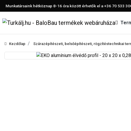
Munkatársaink hétköznap 8-16 óra között érhetők el a
+36 70 533 30
Ter
Kezdőlap
Szárazépítészeti, belsőépítészeti, rögzítéstechnikai t