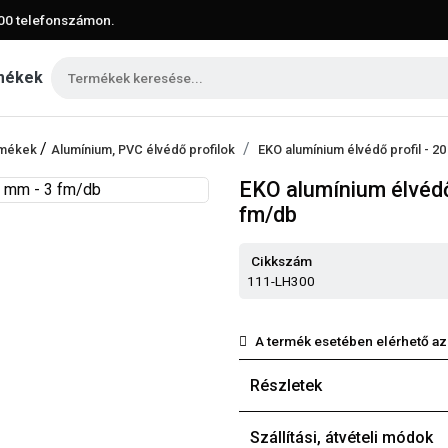
00
telefonszámon.
mékek
/
ermékek
Alumínium, PVC élvédő profilok
EKO alumínium élvédő profil - 20
EKO alumínium élvédő 
fm/db
Cikkszám
111-LH300
A termék esetében elérhető az
Részletek
Szállítási, átvételi módok